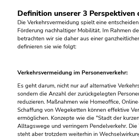
bestätigen
Sie diesen
Definition unserer 3 Perspektiven
Link.
Die Verkehrsvermeidung spielt eine entscheiden
Beginn
Zum
Förderung nachhaltiger Mobilität. Im Rahmen de
des
Inhalt
betrachten wir sie daher aus einer ganzheitlich
Seitenbereichs:
(Zugriffstaste
definieren sie wie folgt:
Seitenbereiche:
1)
Zur
Positionsanzeige
Verkehrsvermeidung im Personenverkehr:
(Zugriffstaste
2)
Es geht darum, nicht nur auf alternative Verkeh
Zur
sondern die Anzahl der zurückgelegten Persone
Hauptnavigation
reduzieren. Maßnahmen wie Homeoffice, Online
(Zugriffstaste
Schaffung von Wegeketten können effektive Ve
3)
ermöglichen. Konzepte wie die "Stadt der kurze
Zu
Alltagswege und verringern Pendelverkehr. Di
den
Zusatzinformationen
steht aber trotzdem weiterhin in Wechselwirkun