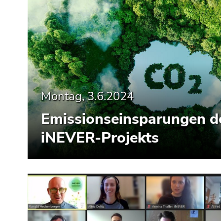
Seitenbereiche
Montag, 3.6.2024
Emissionseinsparungen d
iNEVER-Projekts