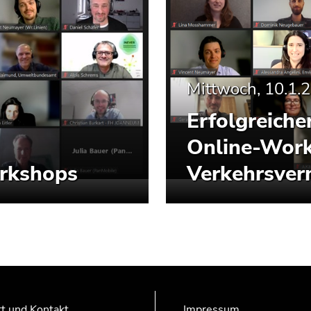
Mittwoch, 10.1.
Erfolgreiche
Online-Work
orkshops
Verkehrsver
t und Kontakt
Impressum