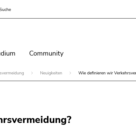
Suche
dium
Community
udium
Community
rsvermeidung
Neuigkeiten
Wie definieren wir Verkehrsv
ehrsvermeidung?