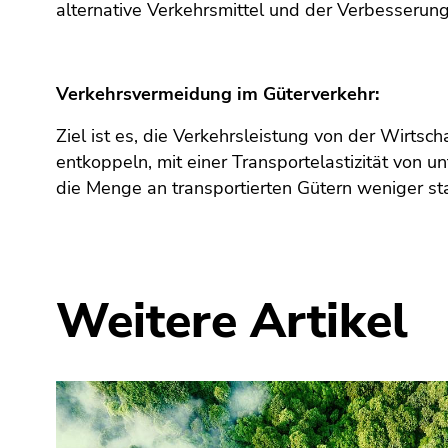
(Zugriffstaste
alternative Verkehrsmittel und der Verbesserung 
5)
Zu
den
Verkehrsvermeidung im Güterverkehr:
Seiteneinstellungen
(Benutzer/Sprache)
Ziel ist es, die Verkehrsleistung von der Wirtsch
(Zugriffstaste
entkoppeln, mit einer Transportelastizität von u
8)
die Menge an transportierten Gütern weniger sta
Zur
Suche
(Zugriffstaste
9)
Weitere Artikel
Ende
dieses
Seitenbereichs.
Zur
Übersicht
der