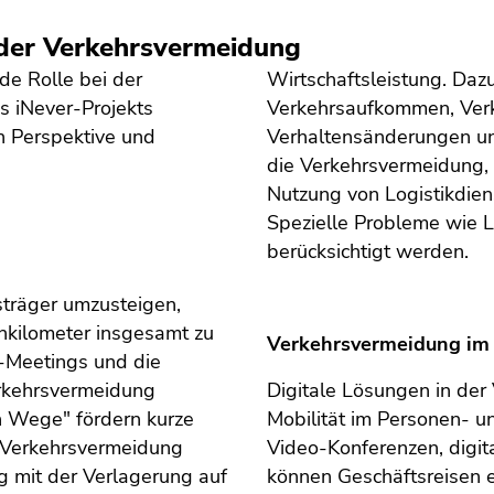
 der Verkehrsvermeidung
de Rolle bei der
Wirtschaftsleistung. Da
s iNever-Projekts
Verkehrsaufkommen, Verke
en Perspektive und
Verhaltensänderungen u
die Verkehrsvermeidung, z
Nutzung von Logistikdiens
Spezielle Probleme wie 
berücksichtigt werden.
rsträger umzusteigen,
nkilometer insgesamt zu
Verkehrsvermeidung im B
-Meetings und die
rkehrsvermeidung
Digitale Lösungen in der 
n Wege" fördern kurze
Mobilität im Personen- u
e Verkehrsvermeidung
Video-Konferenzen, digit
g mit der Verlagerung auf
können Geschäftsreisen 